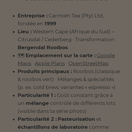
Entreprise :
Carmién Tea (Pty) Ltd,
fondée en
1999
Lieu :
Western Cape (Afrique du Sud) –
Citrusdal / Cederberg · Transformation :
Bergendal Rooibos
🗺️
Emplacement sur la carte :
Google
Maps
·
Apple Plans
·
OpenStreetMap
Produits principaux :
Rooibos (classique
& rooibos vert) · Mélanges & spécialités
(p. ex. cold brew, variantes « espresso »)
Particularité 1 :
Goût constant grâce à
un
mélange
contrôlé de différents lots
(visible dans ta série photo)
Particularité 2 :
Pasteurisation
et
échantillons de laboratoire
comme