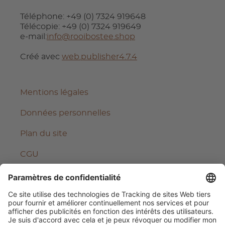
Téléphone: +49 (0) 7324 919648
Télécopie: +49 (0) 7324 919649
e-mail:
info@rooibostee.shop
Créé avec
web.publisher4.7.4
Mentions légales
Données personnelles
Plan du site
CGU
Se rétracter du contrat
Révocation
Livraison