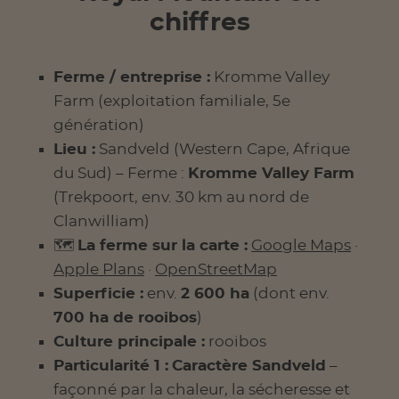
chiffres
Ferme / entreprise :
Kromme Valley
Farm (exploitation familiale, 5e
génération)
Lieu :
Sandveld (Western Cape, Afrique
du Sud) – Ferme :
Kromme Valley Farm
(Trekpoort, env. 30 km au nord de
Clanwilliam)
🗺️
La ferme sur la carte :
Google Maps
·
Apple Plans
·
OpenStreetMap
Superficie :
env.
2 600 ha
(dont env.
700 ha de rooibos
)
Culture principale :
rooibos
Particularité 1 :
Caractère Sandveld
–
façonné par la chaleur, la sécheresse et