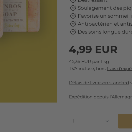
Déstressant
Soulagement des piqûr
Favorise un sommeil 
Antibactérien et anti
Des soins longue dur
4,99 EUR
45,36 EUR par 1 kg
TVA incluse, hors
frais d’expé
Délais de livraison standard
v
Expédition depuis l’Allemag