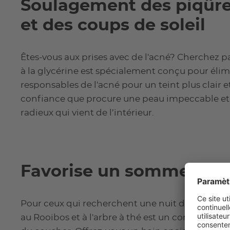
Soulagement des piqûre
et des coups de soleil
Êtes-vous aux prises avec de l'acné? Cherchez pa
à la glycérine est spécialement conçu pour élimi
responsables de l'acné pour un teint plus clair et
confiance que procure une peau impeccable et 
radieux qui vient de l’intérieur.
Favorise un sommeil ré
Pour ceux qui recherchent une nuit de sommeil 
au Rooibos et à l'arbre à thé est un complément 