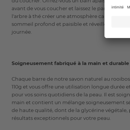
du coucher. Offrez-vous un bain apaisant ou un
avant de vous coucher et laissez le parfum apai
l'arbre à thé créer une atmosphère calme. Faites
sommeil profond et paisible et réveillez-vous raf
journée.
Soigneusement fabriqué à la main et durable
Chaque barre de notre savon naturel au rooibos e
110g et vous offre une utilisation longue durée
pour vos soins quotidiens de la peau. Il est soi
main et contient un mélange soigneusement sé
de haute qualité, dont de la glycérine végétale,
résultats exceptionnels pour votre peau.