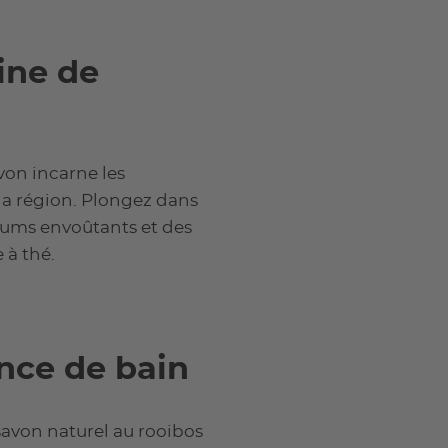
ine de
von incarne les
e la région. Plongez dans
rfums envoûtants et des
 à thé.
nce de bain
savon naturel au rooibos