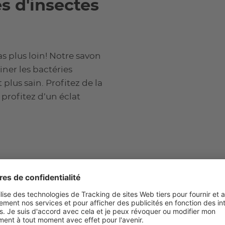
s d'insectes
s plus loin! Notre savon
ner les bactéries
 plus sain. Profitez de la
profitez d’un éclat
parateur
réparatrice, notre savon
parfait à votre routine