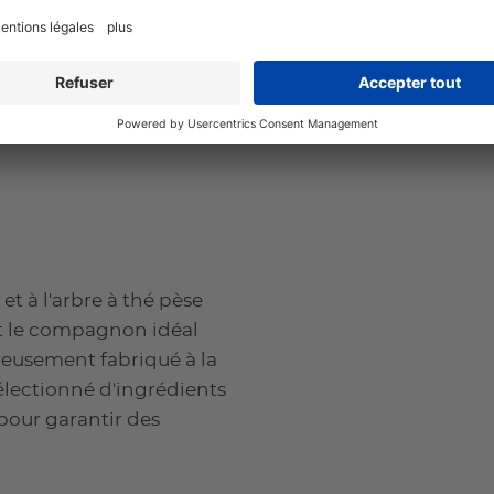
e douche rafraîchissante
sant du rooibos et de
 l'expérience d'un
raîchi et prêt pour la
t à l'arbre à thé pèse
 et le compagnon idéal
gneusement fabriqué à la
lectionné d'ingrédients
 pour garantir des