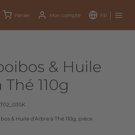
Panier
Mon compte
FR
oibos & Huile
à Thé 110g
T02_03SK
s & Huile d'Arbre à Thé 110g, pièce