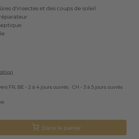
es d'insectes et des coups de soleil
réparateur
septique
ée
dition
ers FR, BE - 2 à 4 jours ouvrés · CH - 3 à 5 jours ouvrés
ne.
Dans le panier