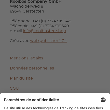
Rooibos Company GmbH
Wacholderweg 8
89547 Gerstetten
Téléphone: +49 (0) 7324 919648
Télécopie: +49 (0) 7324 919649
e-mail:
info@rooibostee.shop
Créé avec
web.publisher4.7.4
Mentions légales
Données personnelles
Plan du site
CGU
Se rétracter du contrat