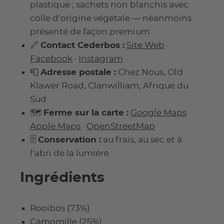
plastique ; sachets non blanchis avec
colle d’origine végétale — néanmoins
présenté de façon premium
🔗
Contact Cederbos :
Site Web
·
Facebook
·
Instagram
📮
Adresse postale :
Chez Nous, Old
Klawer Road, Clanwilliam, Afrique du
Sud
🗺️
Ferme sur la carte :
Google Maps
·
Apple Maps
·
OpenStreetMap
🗄️
Conservation :
au frais, au sec et à
l’abri de la lumière
Ingrédients
Rooibos (73%)
Camomille (25%)