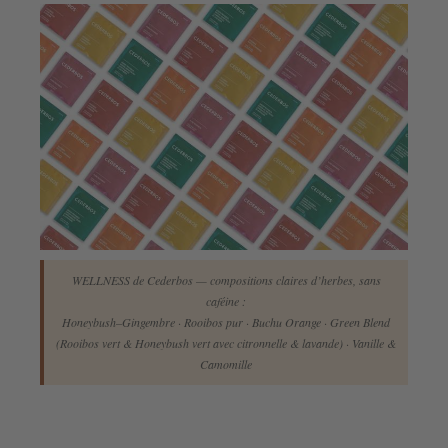
WELLNESS de Cederbos — compositions claires d’herbes, sans
caféine :
Honeybush–Gingembre · Rooibos pur · Buchu Orange · Green Blend
(Rooibos vert & Honeybush vert avec citronnelle & lavande) · Vanille &
Camomille