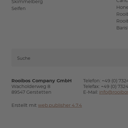
Canc
Skimmelberg
Hon
Seifen
Rooi
Rooi
Bari
Rooibos Company GmbH
Telefon: +49 (0) 73
Wacholderweg 8
Telefax: +49 (0) 73
89547 Gerstetten
E-Mail:
info@rooibo
Erstellt mit
web.publisher 4.7.4