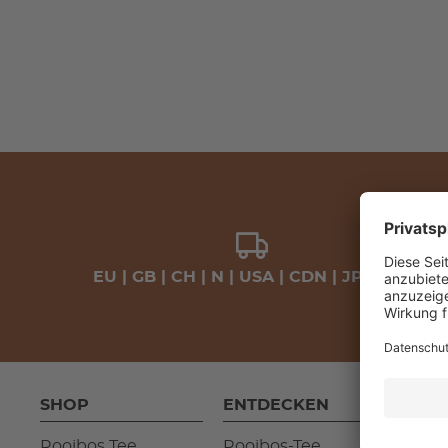
EU | GB | CH | N | USA | CDN | JP | VAE
SHOP
ENTDECKEN
WIS
Rooibos Tee
Rooibos-Tee
Fasz