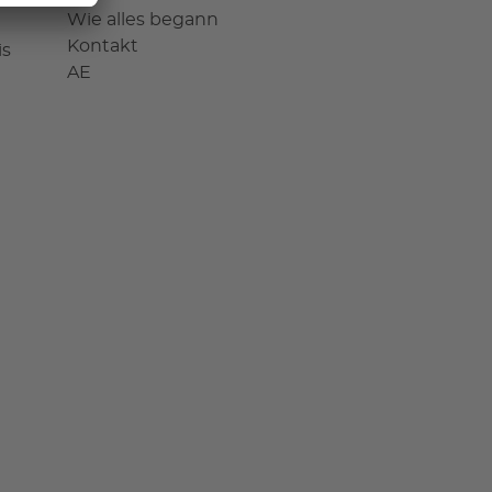
Wie alles begann
Kontakt
is
AE