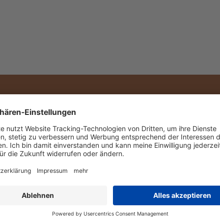
Versand mit DPD Standard
SEN
FARMEN &
REZEPTE
MENSCHEN
ination Fynbos
Rooibos in der