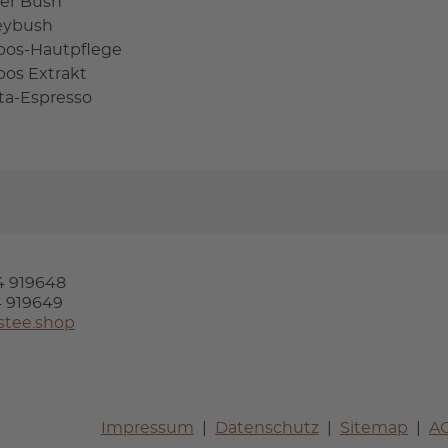
er Bush
eybush
bos-Hautpflege
bos Extrakt
sta-Espresso
24 919648
24 919649
stee.shop
Impressum
Datenschutz
Sitemap
A