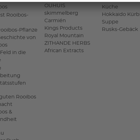
OUHUIS
bos
Küche
skimmelberg
Hokkaido Kürb
ist Rooibos-
Carmién
Suppe
Kings Products
Rusks-Gebäck
Rooibos-Pflanze
Royal Mountain
Geschichte von
ZITHANDE HERBS
bos
African Extracts
Feld in die
e
e
rbeitung
itätsstufen
guten Rooibos
acht
bos &
ndheit
hu