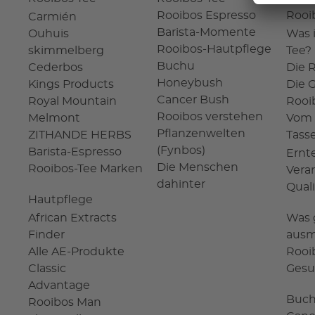
Rooibos Espresso
Rooi
Carmién
Barista-Momente
Ouhuis
Was 
Rooibos-Hautpflege
skimmelberg
Tee?
Buchu
Cederbos
Die 
Honeybush
Kings Products
Die 
Cancer Bush
Royal Mountain
Rooi
Rooibos verstehen
Melmont
Vom 
Pflanzenwelten
ZITHANDE HERBS
Tass
(Fynbos)
Barista-Espresso
Ernt
Die Menschen
Rooibos-Tee Marken
Vera
dahinter
Qual
Hautpflege
African Extracts
Was 
Finder
ausm
Alle AE-Produkte
Rooi
Classic
Gesu
Advantage
Buc
Rooibos Man