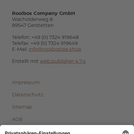
Rooibos Company GmbH
Wacholderweg 8
89547 Gerstetten
Telefon: +49 (0) 7324 919648
Telefax: +49 (0) 7324 919649
E-Mail:
info@rooibostee.shop
Erstellt mit
web.publisher 4.7.4
Impressum
Datenschutz
Sitemap
AGB
Vertrag widerrufen