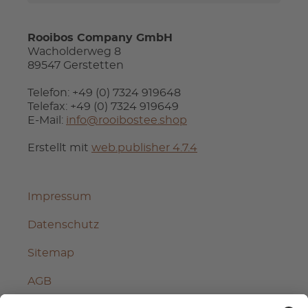
Rooibos Company GmbH
Wacholderweg 8
89547 Gerstetten
Telefon: +49 (0) 7324 919648
Telefax: +49 (0) 7324 919649
E-Mail:
info@rooibostee.shop
Erstellt mit
web.publisher 4.7.4
Impressum
Datenschutz
Sitemap
AGB