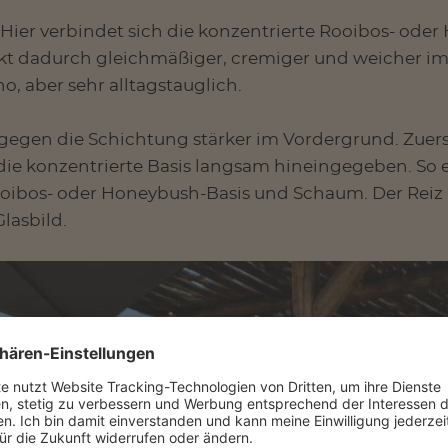
. Hier verbindet sich die konzentrierte Rooibos- ode
rkt dadurch gleichmäßiger, cremiger und weicher i
o, aber sehr alltagstauglich.
agegen die Schichtung stärker im Vordergrund. Zue
die konzentrierte Basis langsam hineingegeben. So 
ibos- oder Honeybush-Basis und Schaum. Der Reiz li
lasbild.