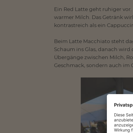
Ein Red Latte geht ruhiger vor
warmer Milch. Das Getränk wi
kontrastreich als ein Cappuccin
Beim Latte Macchiato steht d
Schaum ins Glas, danach wird 
Übergänge zwischen Milch, Roo
Geschmack, sondern auch im G