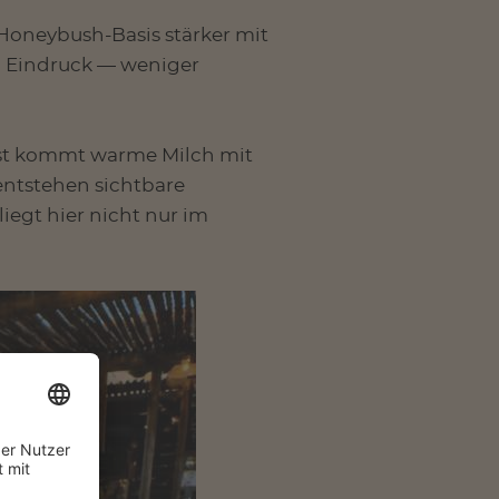
r Honeybush-Basis stärker mit
m Eindruck — weniger
rst kommt warme Milch mit
entstehen sichtbare
egt hier nicht nur im