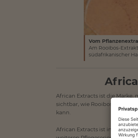
Vom Pflanzenextra
Am Rooibos-Extrakt 
südafrikanischer Ha
Africa
African Extracts ist die Marke
sichtbar, wie Rooibos-Extrakt 
kann.
African Extracts ist in Südafri
weiteren Pflegeserien wie Puri