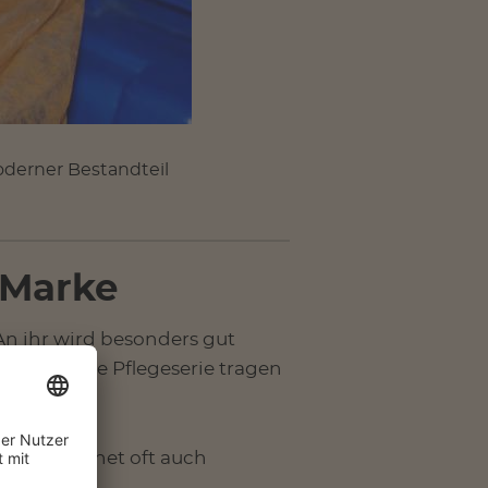
oderner Bestandteil
e Marke
An ihr wird besonders gut
 eine ganze Pflegeserie tragen
ennt, begegnet oft auch