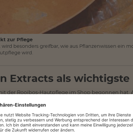
kt zur Pflege
wird besonders greifbar, wie aus Pflanzenwissen ein m
utpflege wird.
n Extracts als wichtigst
, mit der Rooibos-Hautpflege im Shop begonnen hat. 
nicht nur in einzelnen Produkten vorkommt, sondern
ka noch breiter aufgestellt. Wer die Marke von dort k
fying, Radiance oder Hydrofirm.