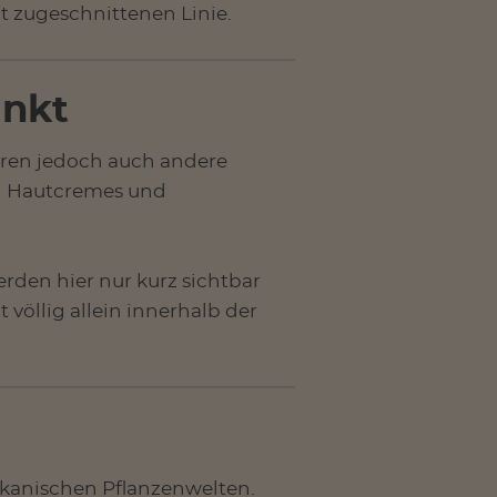
t zugeschnittenen Linie.
unkt
ören jedoch auch andere
n Hautcremes und
erden hier nur kurz sichtbar
 völlig allein innerhalb der
rikanischen Pflanzenwelten.