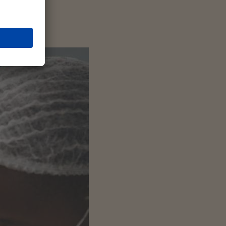
gbar.