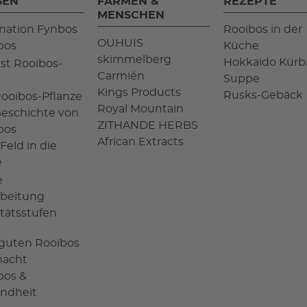
SEN
FARMEN &
REZEPTE
MENSCHEN
ination Fynbos
Rooibos in der
OUHUIS
bos
Küche
skimmelberg
Hokkaido Kürb
ist Rooibos-
Carmién
Suppe
Kings Products
Rusks-Gebäck
Rooibos-Pflanze
Royal Mountain
Geschichte von
ZITHANDE HERBS
bos
African Extracts
Feld in die
e
e
rbeitung
itätsstufen
guten Rooibos
acht
bos &
ndheit