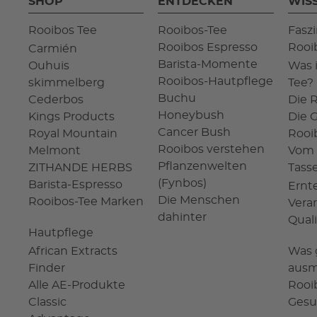
SHOP
ENTDECKEN
WIS
Rooibos Tee
Rooibos-Tee
Fasz
Rooibos Espresso
Rooi
Carmién
Barista-Momente
Ouhuis
Was 
Rooibos-Hautpflege
skimmelberg
Tee?
Buchu
Cederbos
Die 
Honeybush
Kings Products
Die 
Cancer Bush
Royal Mountain
Rooi
Rooibos verstehen
Melmont
Vom 
Pflanzenwelten
ZITHANDE HERBS
Tass
(Fynbos)
Barista-Espresso
Ernt
Die Menschen
Rooibos-Tee Marken
Vera
dahinter
Qual
Hautpflege
African Extracts
Was 
Finder
ausm
Alle AE-Produkte
Rooi
Classic
Gesu