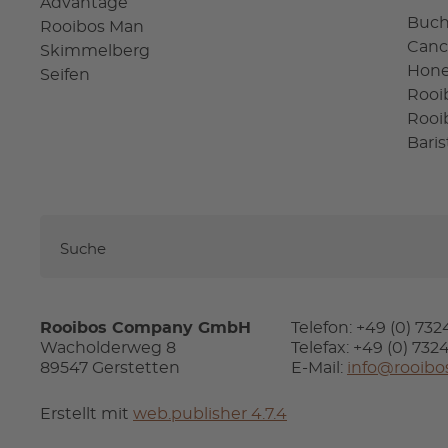
Advantage
Buc
Rooibos Man
Canc
Skimmelberg
Hon
Seifen
Rooi
Rooi
Bari
Rooibos Company GmbH
Telefon: +49 (0) 73
Wacholderweg 8
Telefax: +49 (0) 73
89547 Gerstetten
E-Mail:
info@rooibo
Erstellt mit
web.publisher 4.7.4