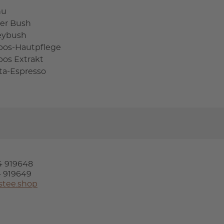
hu
er Bush
eybush
bos-Hautpflege
bos Extrakt
sta-Espresso
24 919648
24 919649
stee.shop