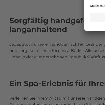
Sorgfältig handgefertig
langanhaltend
Jedes Stück unserer handgemachten Orangenbl
und sorgt so für viele luxuriöse Bäder. Alle uns
Liebe in der wunderschönen Republik Südafrika
Ein Spa-Erlebnis für Ihre
Verleihen Sie Ihrem Alltag mit unserer handg
Orangenblütenseife einen Hauch von Spa-ähnli