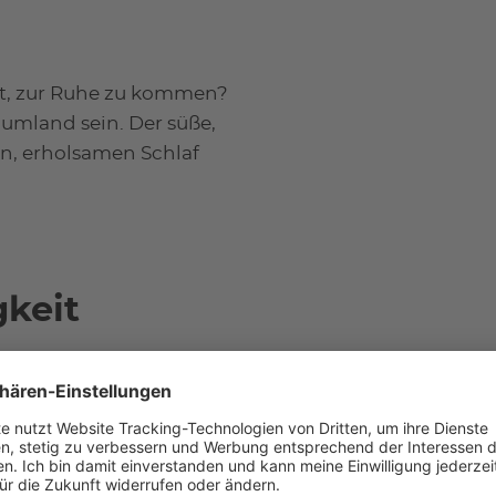
hat, zur Ruhe zu kommen?
raumland sein. Der süße,
fen, erholsamen Schlaf
gkeit
r Ihre Haut. Sie bietet
nd revitalisiert sie für
 feuchtigkeitsspendenden
tisiert.