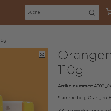
10g
Orangen
110g
Artikelnummer:
AT02_0
Skimmelberg Orangen-Blü