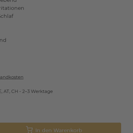
lebend
ritationen
chlaf
end
sandkosten
, AT, CH - 2–3 Werktage
In den Warenkorb