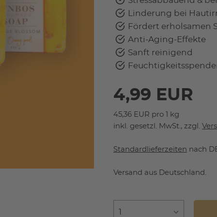
Stressabbauend & be
Linderung bei Hautir
Fördert erholsamen S
Anti-Aging-Effekte
Sanft reinigend
Feuchtigkeitsspend
4,99 EUR
45,36 EUR pro 1 kg
inkl. gesetzl. MwSt., zzgl.
Ver
Standardlieferzeiten
nach DE
Versand aus Deutschland.