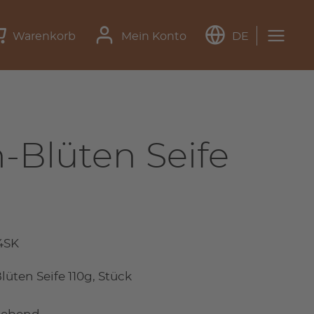
Warenkorb
Mein Konto
DE
-Blüten Seife
4SK
ten Seife 110g, Stück