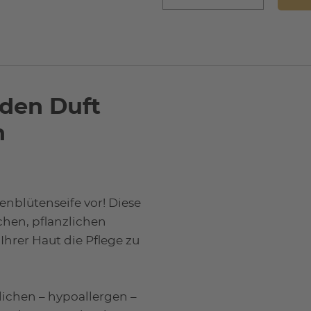
nden Duft
n
nblütenseife vor! Diese
chen, pflanzlichen
Ihrer Haut die Pflege zu
lichen – hypoallergen –