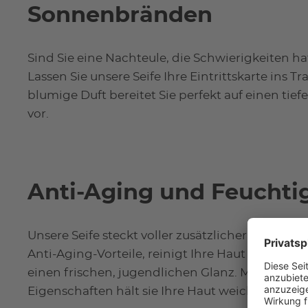
Sonnenbränden
Sind Sie eine Nachteule, die Schwierigkeiten 
Lassen Sie unsere Seife Ihre Eintrittskarte ins T
blumige Duft bereitet Sie perfekt auf einen tie
vor.
Anti-Aging und Feuchti
Unsere Seife steckt voller zusätzlicher Vorteile fü
Anti-Aging-Vorteile, reinigt Ihre Haut gründlich u
einen frischen, jugendlichen Glanz. Mit ihren
Eigenschaften hält sie Ihre Haut weich und hydra