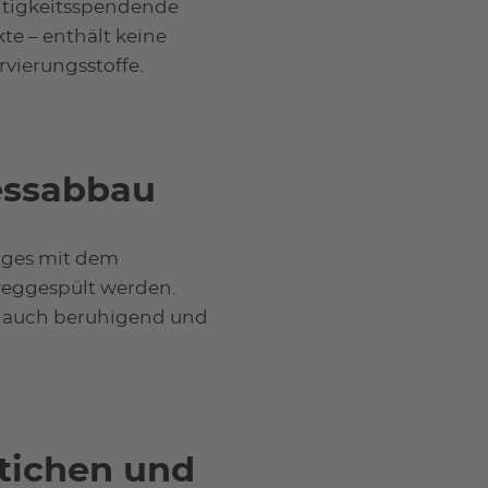
htigkeitsspendende
te – enthält keine
vierungsstoffe.
ressabbau
Tages mit dem
weggespült werden.
kt auch beruhigend und
stichen und