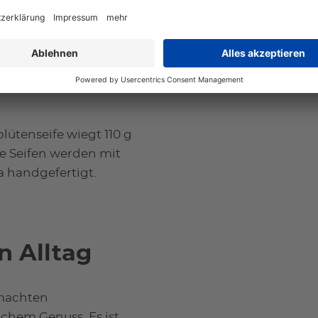
t und
ütenseife wiegt 110 g
ere Seifen werden mit
 handgefertigt.
n Alltag
emachten
chem Genuss. Es ist