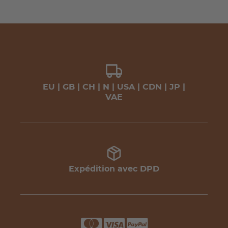
EU | GB | CH | N | USA | CDN | JP |
VAE
Expédition avec DPD